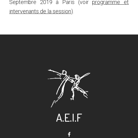
Septembre 2019 à Paris (voir
programme et
intervenants de la session
).
A.E.I.F