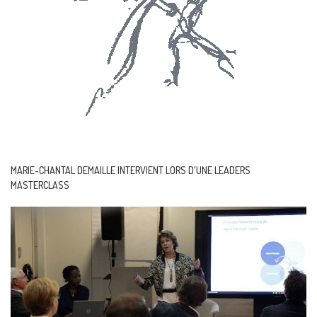
de
moi
mot
de
passe
oublié?
MARIE-CHANTAL
DEMAILLE
INTERVIENT
LORS
D'UNE
LEADERS
identifiant
MASTERCLASS
oublié?