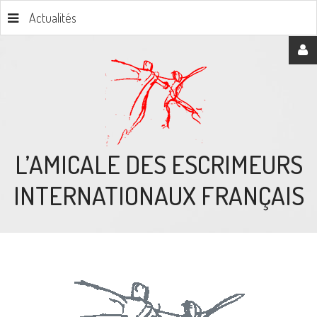
Actualités
Identifiant
Mot
L’AMICALE
DES
ESCRIMEURS
de
INTERNATIONAUX
passe
FRANÇAIS
Se
souvenir